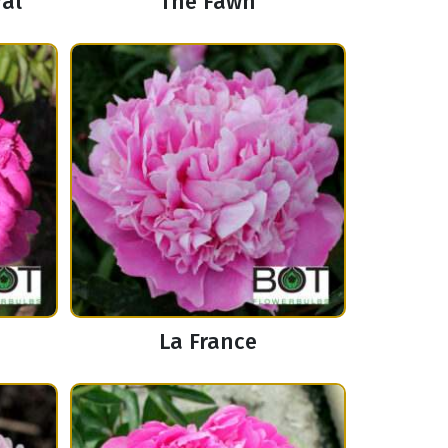
ral
The Fawn
La France