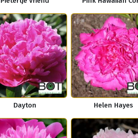
Pietertje Vriend
Pink Hawaiian Co
Dayton
Helen Hayes