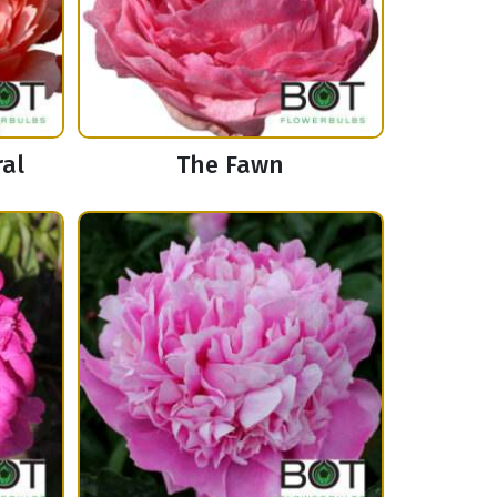
ral
The Fawn