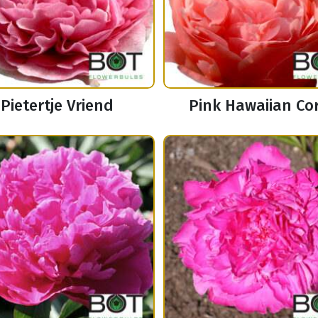
Pietertje Vriend
Pink Hawaiian Co