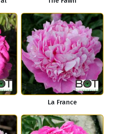
ral
The Fawn
La France