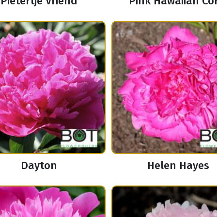
Pietertje Vriend
Pink Hawaiian Co
Dayton
Helen Hayes