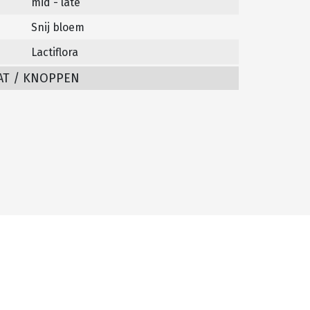
mid - late
Snij bloem
Lactiflora
AT / KNOPPEN