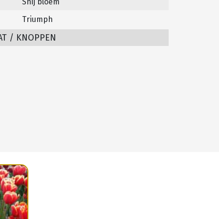
Snij bloem
Triumph
AT / KNOPPEN