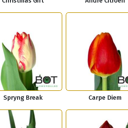
Christmas Gift
Andre Citroen
Spryng Break
Carpe Diem