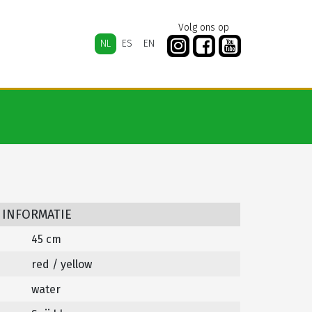
Volg ons op
NL
ES
EN
 INFORMATIE
45 cm
red / yellow
water