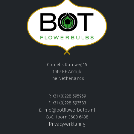
Cornelis Kuinweg 15
1619 PE Andijk
The Netherlands
P. +31 (0)228 595959
F. +31 (0)228 593583
info@botflowerbulbs.nl
E.
CoC.Hoorn 3600 6438
Privacyverklaring