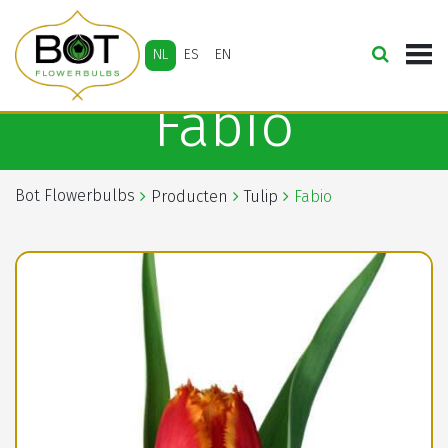
NL
ES
EN
Fabio
Bot Flowerbulbs
Producten
Tulip
Fabio