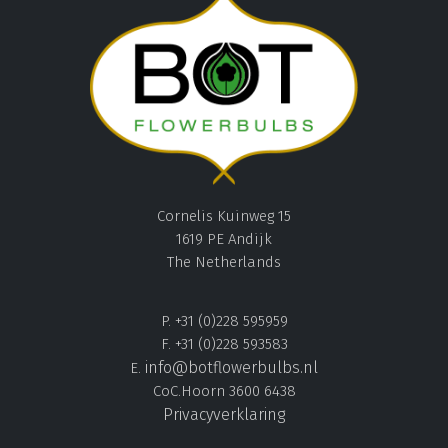
Cornelis Kuinweg 15
1619 PE Andijk
The Netherlands
P. +31 (0)228 595959
F. +31 (0)228 593583
info@botflowerbulbs.nl
E.
CoC.Hoorn 3600 6438
Privacyverklaring