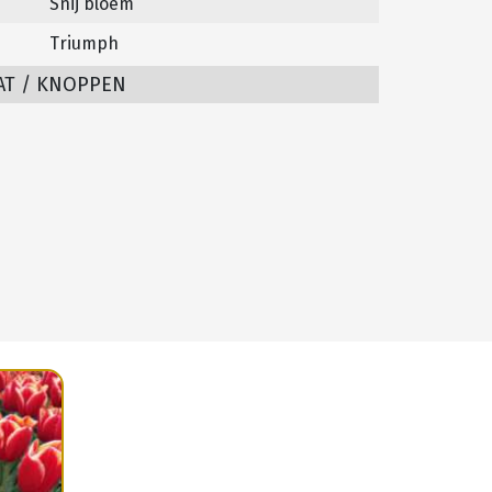
Snij bloem
Triumph
AT / KNOPPEN