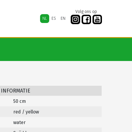
Volg ons op
NL
ES
EN
 INFORMATIE
50 cm
red / yellow
water