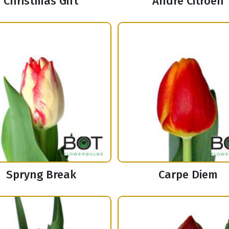
Christmas Gift
Andre Citroen
Spryng Break
Carpe Diem