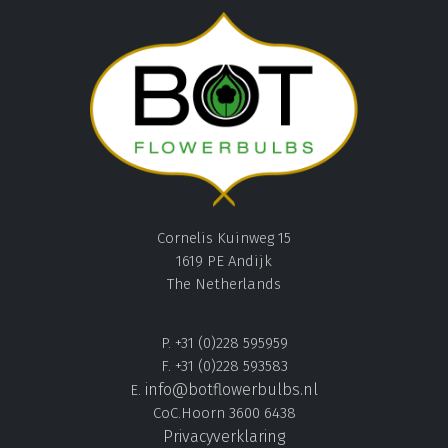
Cornelis Kuinweg 15
1619 PE Andijk
The Netherlands
P. +31 (0)228 595959
F. +31 (0)228 593583
info@botflowerbulbs.nl
E.
CoC.Hoorn 3600 6438
Privacyverklaring