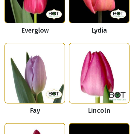
Everglow
Lydia
Fay
Lincoln