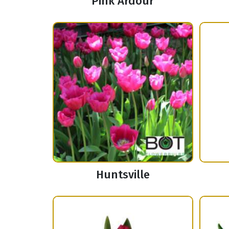
Pink Ardour
Huntsville