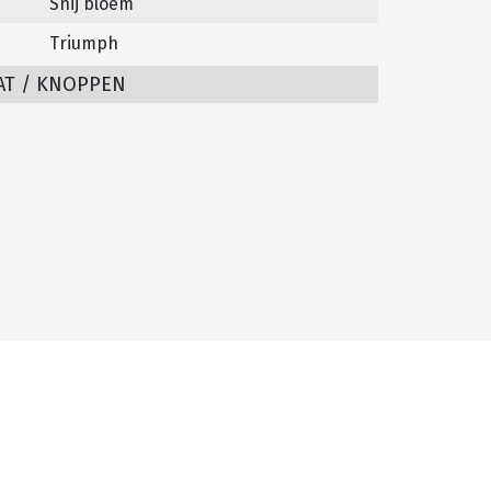
Snij bloem
Triumph
AT / KNOPPEN