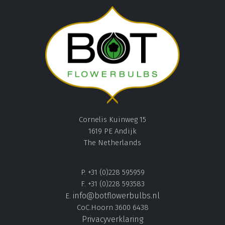
Cornelis Kuinweg 15
1619 PE Andijk
The Netherlands
P. +31 (0)228 595959
F. +31 (0)228 593583
info@botflowerbulbs.nl
E.
CoC.Hoorn 3600 6438
Privacyverklaring