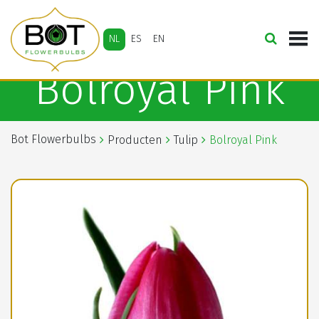
NL
ES
EN
Bolroyal Pink
Bot Flowerbulbs
Producten
Tulip
Bolroyal Pink