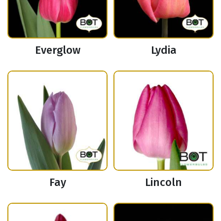
Everglow
Lydia
Fay
Lincoln