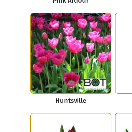
Pink Ardour
Huntsville