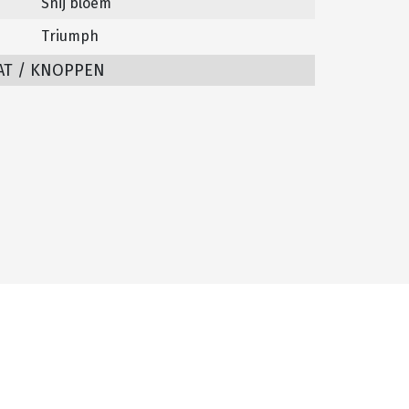
Snij bloem
Triumph
AT / KNOPPEN