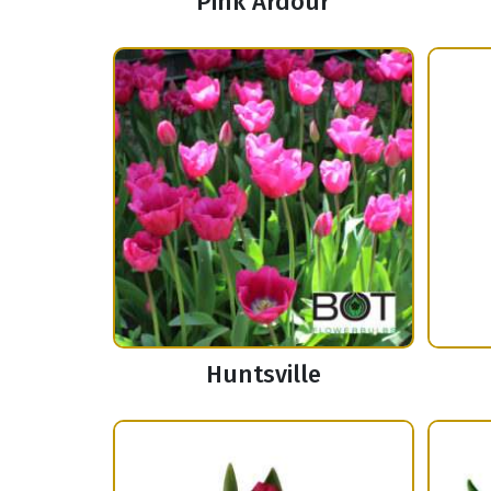
Pink Ardour
Huntsville