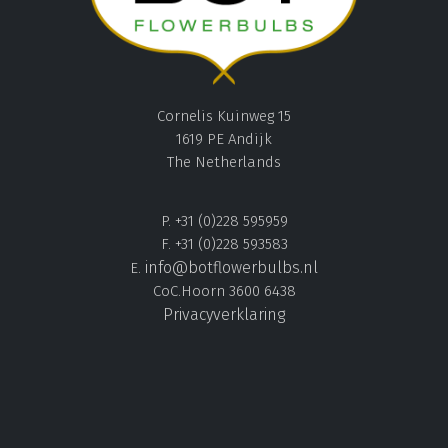
Cornelis Kuinweg 15
1619 PE Andijk
The Netherlands
P. +31 (0)228 595959
F. +31 (0)228 593583
info@botflowerbulbs.nl
E.
CoC.Hoorn 3600 6438
Privacyverklaring