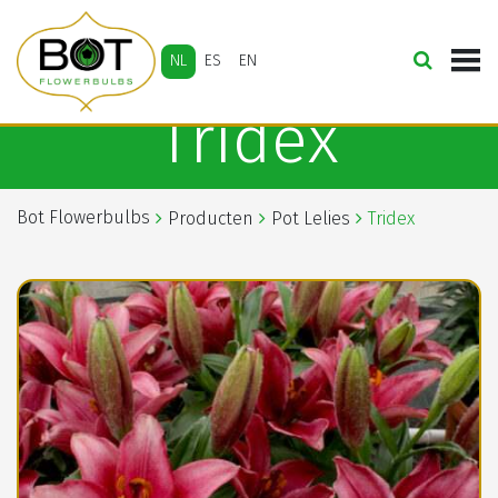
NL
ES
EN
Tridex
Bot Flowerbulbs
Producten
Pot Lelies
Tridex