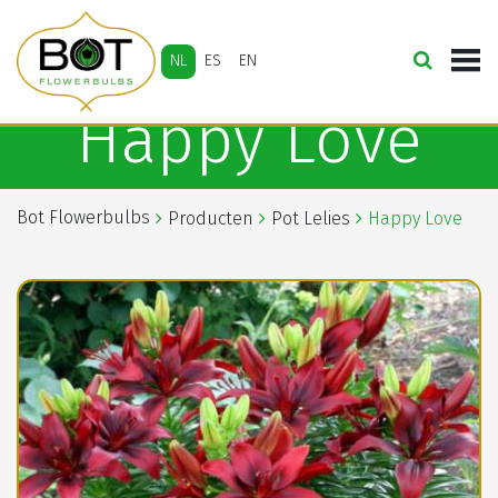
NL
ES
EN
Happy Love
Bot Flowerbulbs
Producten
Pot Lelies
Happy Love