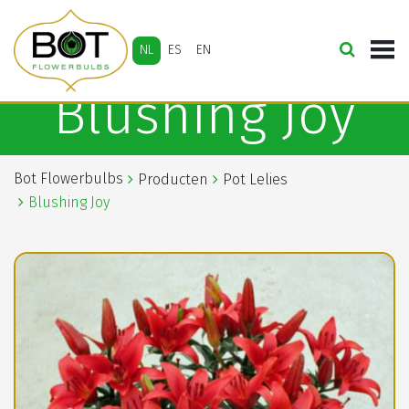
NL
ES
EN
Blushing Joy
Bot Flowerbulbs
Producten
Pot Lelies
Blushing Joy