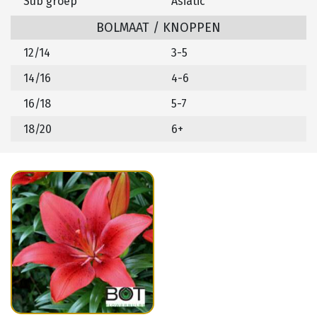
Sub groep
Asiatic
BOLMAAT / KNOPPEN
12/14
3-5
14/16
4-6
16/18
5-7
18/20
6+