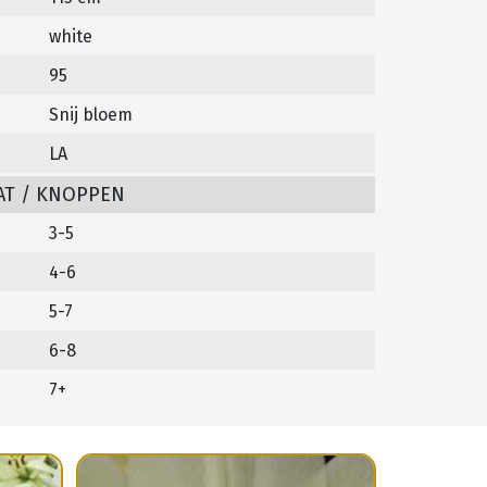
white
95
Snij bloem
LA
AT / KNOPPEN
3-5
4-6
5-7
6-8
7+