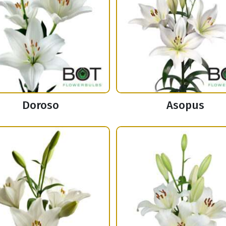
Doroso
Asopus