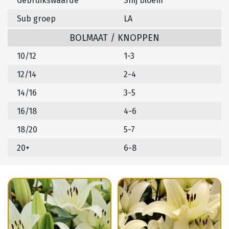
Gebruikswaarde
Snij bloem
Sub groep
LA
BOLMAAT / KNOPPEN
10/12
1-3
12/14
2-4
14/16
3-5
16/18
4-6
18/20
5-7
20+
6-8