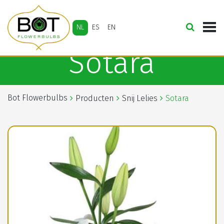
NL
ES
EN
Sotara
Bot Flowerbulbs
Producten
Snij Lelies
Sotara