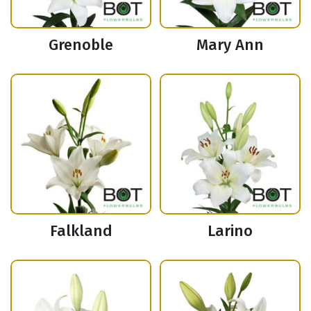
Grenoble
Mary Ann
Falkland
Larino