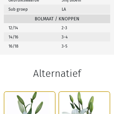
Gebruikswaarde
Snij bloem
Sub groep
LA
BOLMAAT / KNOPPEN
12/14
2-3
14/16
3-4
16/18
3-5
Alternatief