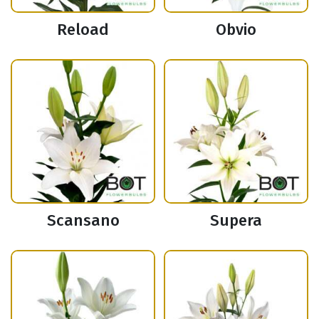
Reload
Obvio
Scansano
Supera