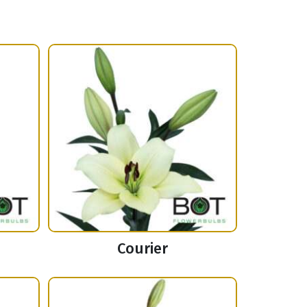
d
Courier