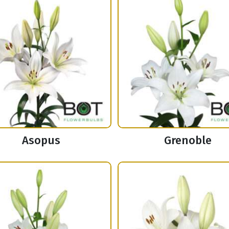
Asopus
Grenoble