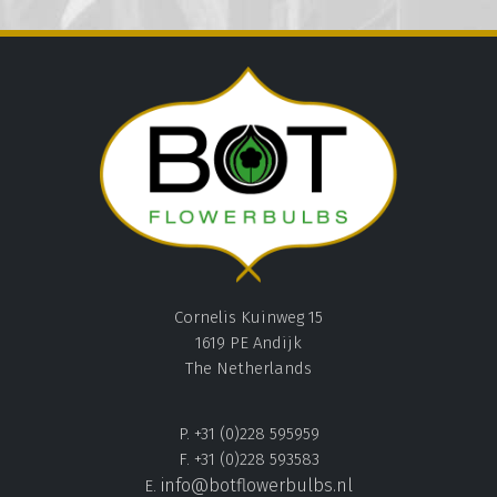
Cornelis Kuinweg 15
1619 PE Andijk
The Netherlands
P. +31 (0)228 595959
F. +31 (0)228 593583
info@botflowerbulbs.nl
E.