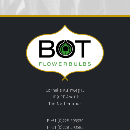
Cornelis Kuinweg 15
1619 PE Andijk
The Netherlands
P. +31 (0)228 595959
F. +31 (0)228 593583