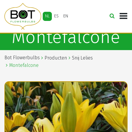
NL
ES
EN
Montefalcone
Bot Flowerbulbs
Producten
Snij Lelies
Montefalcone