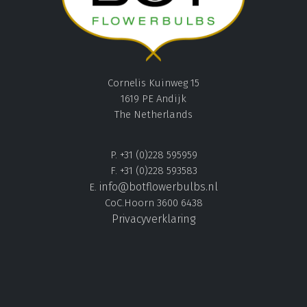
Cornelis Kuinweg 15
1619 PE Andijk
The Netherlands
P. +31 (0)228 595959
F. +31 (0)228 593583
info@botflowerbulbs.nl
E.
CoC.Hoorn 3600 6438
Privacyverklaring