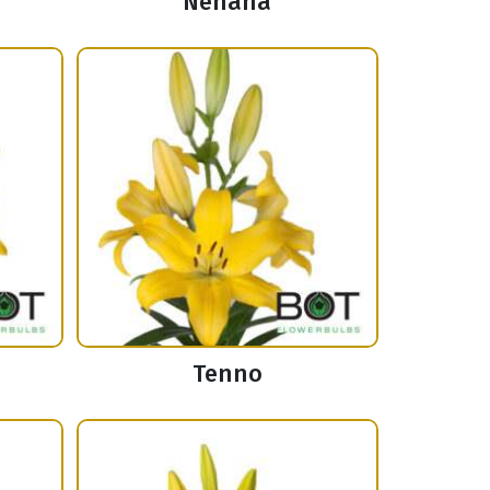
Nenana
Tenno