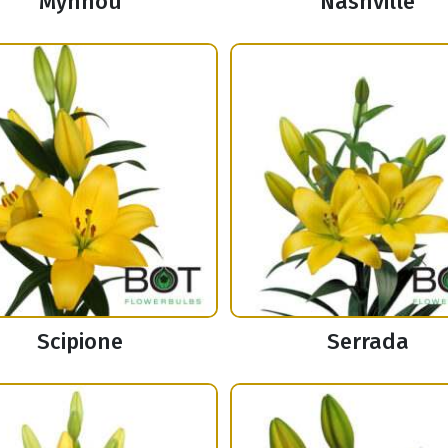
Mynnou
Nashville
Scipione
Serrada