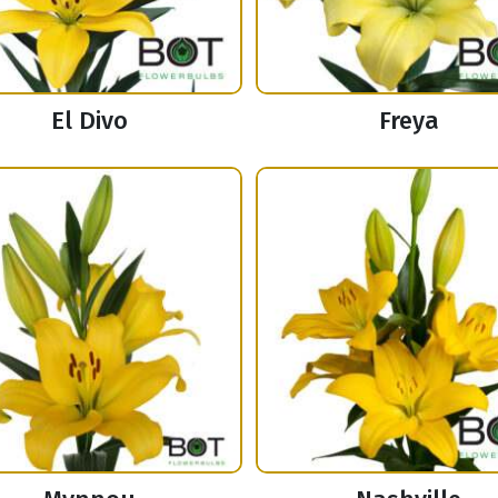
El Divo
Freya