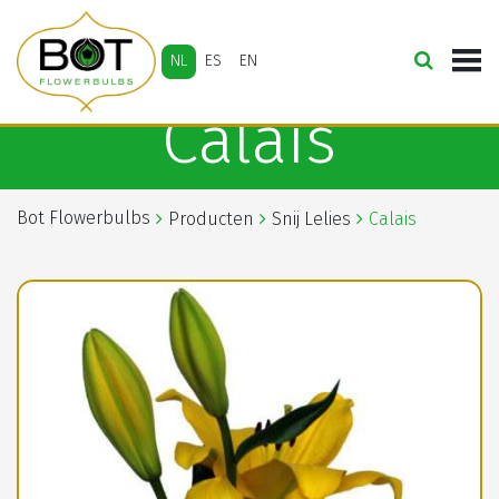
NL
ES
EN
Calais
Bot Flowerbulbs
Producten
Snij Lelies
Calais