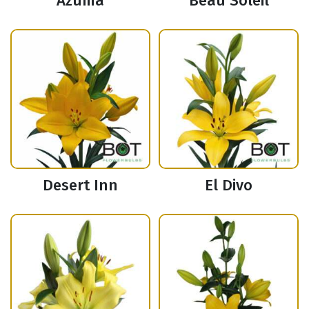
Azuma
Beau Soleil
Desert Inn
El Divo