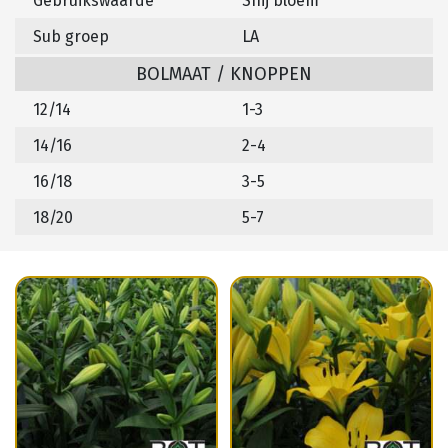
Gebruikswaarde
Snij bloem
Sub groep
LA
BOLMAAT / KNOPPEN
12/14
1-3
14/16
2-4
16/18
3-5
18/20
5-7