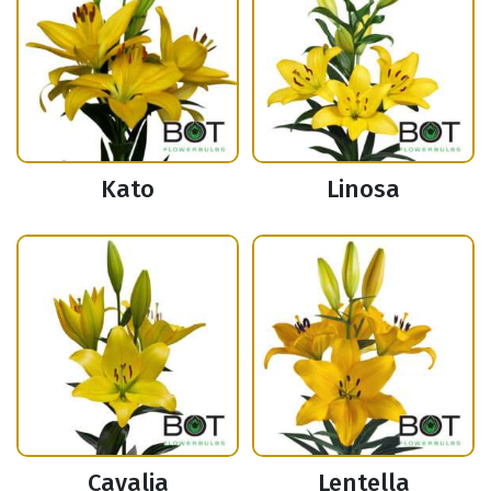
Kato
Linosa
Cavalia
Lentella