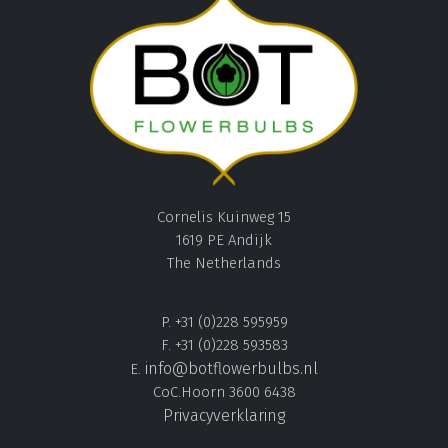
Cornelis Kuinweg 15
1619 PE Andijk
The Netherlands
P. +31 (0)228 595959
F. +31 (0)228 593583
info@botflowerbulbs.nl
E.
CoC.Hoorn 3600 6438
Privacyverklaring