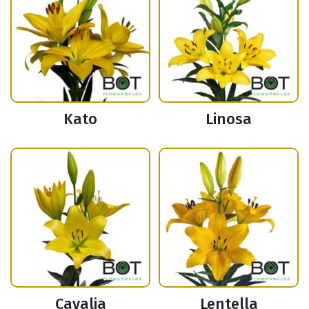
Kato
Linosa
Cavalia
Lentella