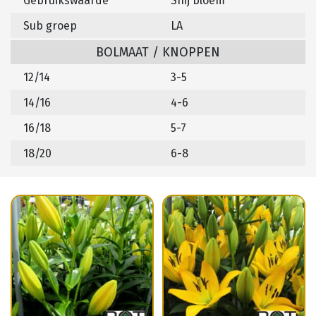
Gebruikswaarde
Snij bloem
Sub groep
LA
BOLMAAT / KNOPPEN
12/14
3-5
14/16
4-6
16/18
5-7
18/20
6-8