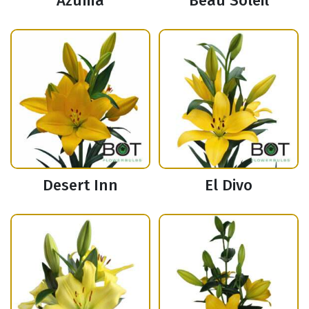
Azuma
Beau Soleil
Desert Inn
El Divo