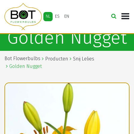
NL
ES
EN
Golden Nugget
Bot Flowerbulbs
Producten
Snij Lelies
Golden Nugget