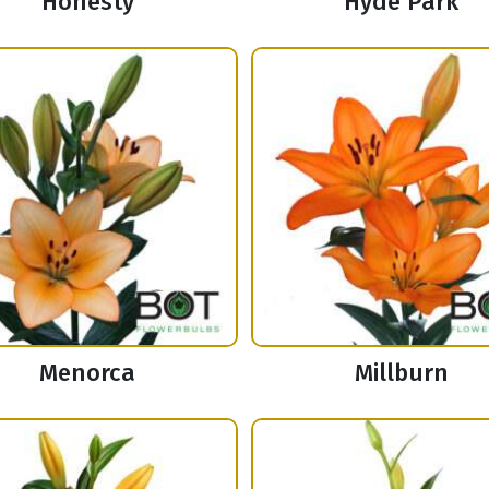
Honesty
Hyde Park
Menorca
Millburn