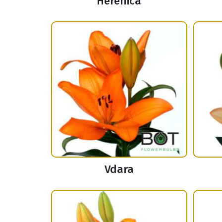
Herenica
Vdara