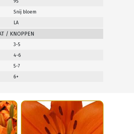
95
Snij bloem
LA
AT / KNOPPEN
3-5
4-6
5-7
6+