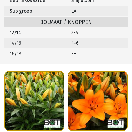
Gebruikswaarde
Snij bloem
Sub groep
LA
BOLMAAT / KNOPPEN
12/14
3-5
14/16
4-6
16/18
5+