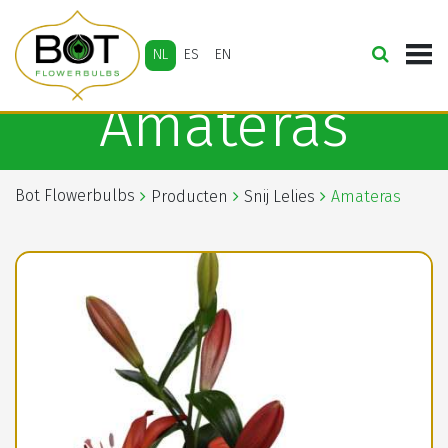
NL
ES
EN
Amateras
Bot Flowerbulbs
Producten
Snij Lelies
Amateras