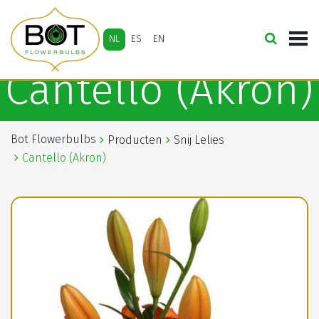
NL
ES
EN
Cantello (Akron)
Bot Flowerbulbs
Producten
Snij Lelies
Cantello (Akron)