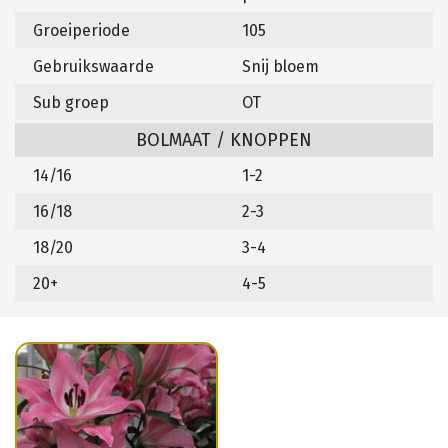
Groeiperiode
105
Gebruikswaarde
Snij bloem
Sub groep
OT
BOLMAAT / KNOPPEN
14/16
1-2
16/18
2-3
18/20
3-4
20+
4-5