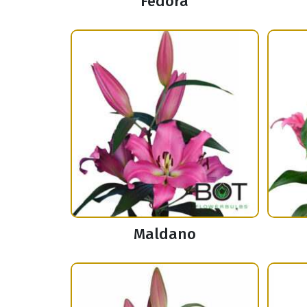
Fedora
Maldano