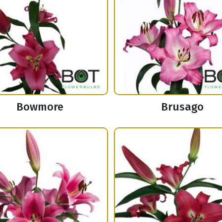
Bowmore
Brusago