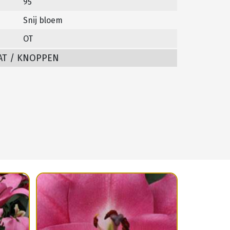
95
Snij bloem
OT
AT / KNOPPEN