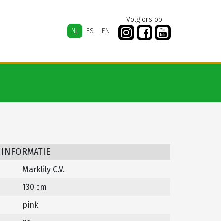
Volg ons op
NL
ES
EN
 INFORMATIE
Marklily C.V.
130 cm
pink