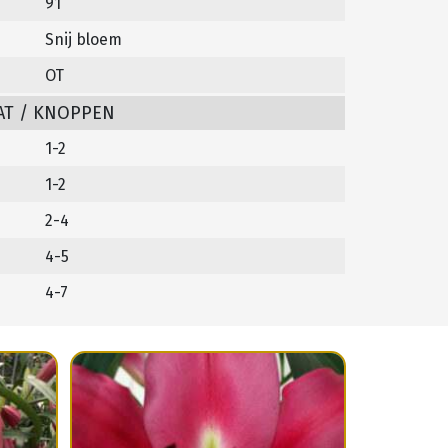
91
Snij bloem
OT
AT / KNOPPEN
1-2
1-2
2-4
4-5
4-7