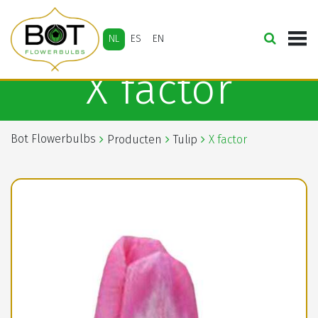
NL
ES
EN
X factor
Bot Flowerbulbs
Producten
Tulip
X factor