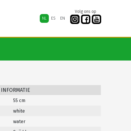
Volg ons op
NL
ES
EN
 INFORMATIE
55 cm
white
water