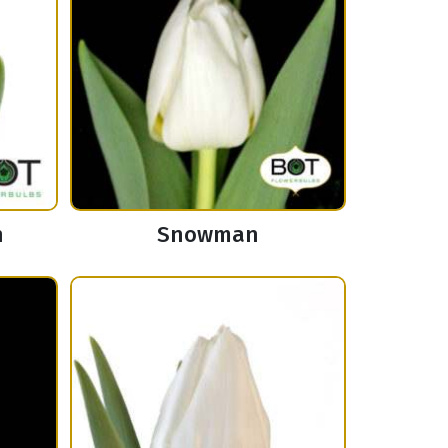
n
Snowman