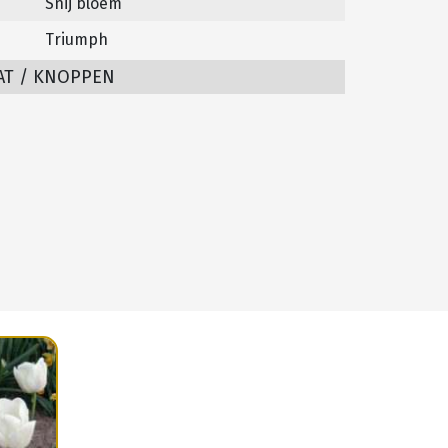
Snij bloem
Triumph
AT / KNOPPEN