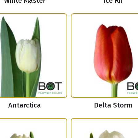
White Master
Ice Rif
Antarctica
Delta Storm