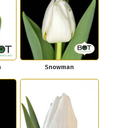
n
Snowman