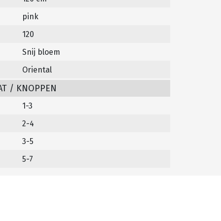
pink
120
Snij bloem
Oriental
AT / KNOPPEN
1-3
2-4
3-5
5-7