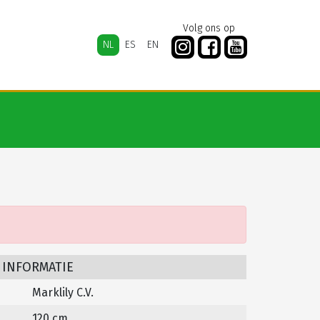
Volg ons op
NL
ES
EN
 INFORMATIE
Marklily C.V.
120 cm