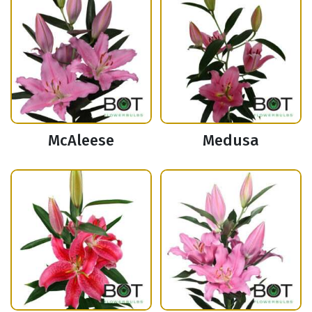
McAleese
Medusa