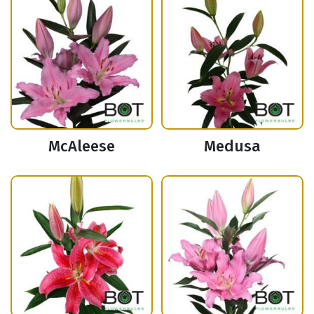
McAleese
Medusa