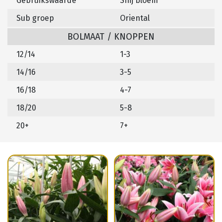
Gebruikswaarde
Snij bloem
Sub groep
Oriental
BOLMAAT / KNOPPEN
12/14
1-3
14/16
3-5
16/18
4-7
18/20
5-8
20+
7+