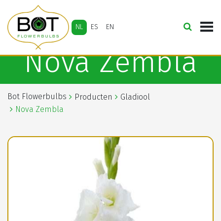
NL
ES
EN
Nova Zembla
Bot Flowerbulbs
Producten
Gladiool
Nova Zembla