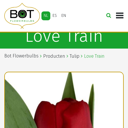
NL
ES
EN
Love Train
Bot Flowerbulbs
Producten
Tulip
Love Train