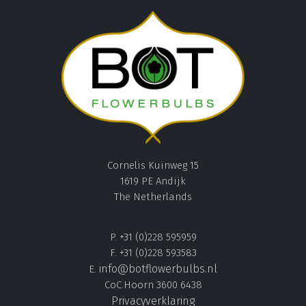
Cornelis Kuinweg 15
1619 PE Andijk
The Netherlands
P. +31 (0)228 595959
F. +31 (0)228 593583
info@botflowerbulbs.nl
E.
CoC.Hoorn 3600 6438
Privacyverklaring