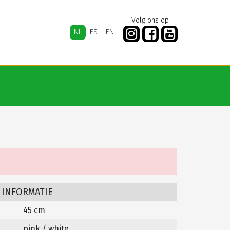
Volg ons op
NL
ES
EN
 INFORMATIE
45 cm
pink / white