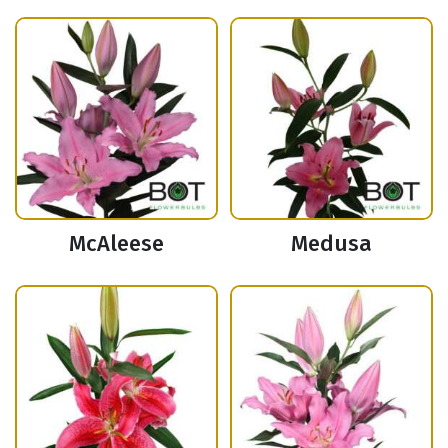
McAleese
Medusa