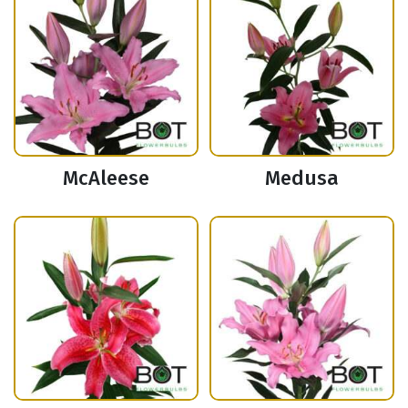
McAleese
Medusa