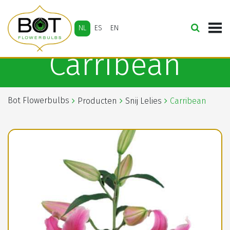
NL
ES
EN
Carribean
Bot Flowerbulbs
Producten
Snij Lelies
Carribean