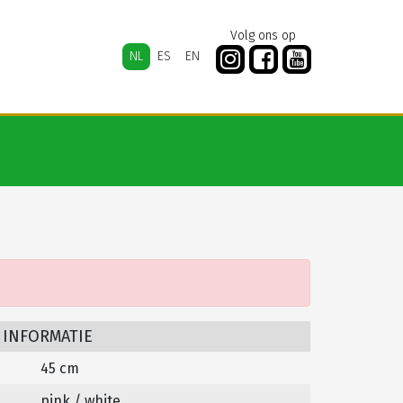
Volg ons op
NL
ES
EN
 INFORMATIE
45 cm
pink / white