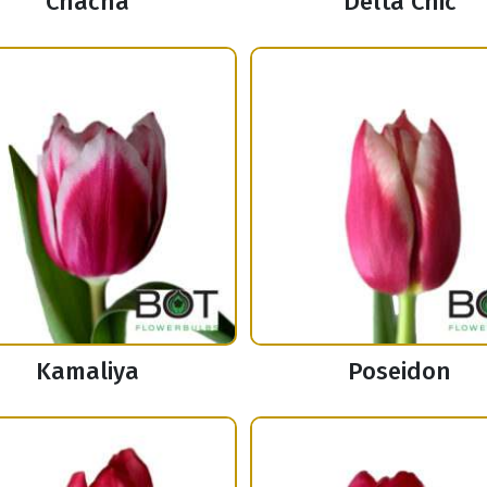
Chacha
Delta Chic
Kamaliya
Poseidon