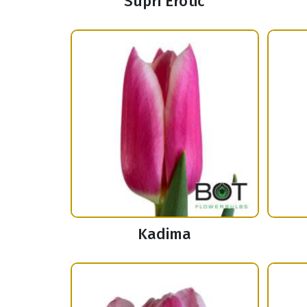
Supri Erotic
Kadima