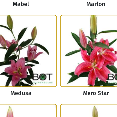
Mabel
Marlon
Medusa
Mero Star