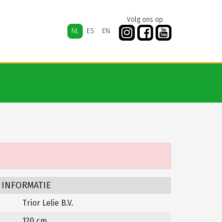
Volg ons op
NL
ES
EN
 INFORMATIE
Trior Lelie B.V.
120 cm