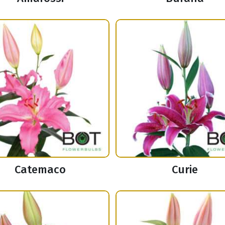
Catemaco
Curie