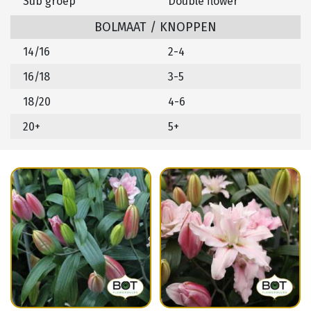
Sub groep
Double flower
BOLMAAT / KNOPPEN
14/16
2-4
16/18
3-5
18/20
4-6
20+
5+