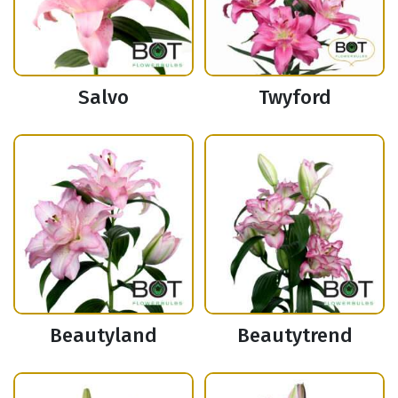
Salvo
Twyford
Beautyland
Beautytrend